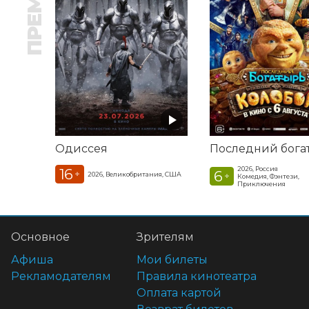
Одиссея
2026, Россия
16
6
+
2026, Великобритания, США
+
Комедия, Фэнтези,
Приключения
Основное
Зрителям
Афиша
Мои билеты
Рекламодателям
Правила кинотеатра
Оплата картой