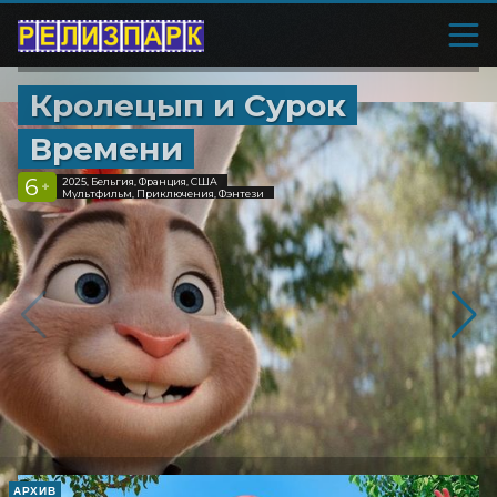
Кролецып и Сурок
Времени
6
2025, Бельгия, Франция, США
+
Мультфильм, Приключения, Фэнтези
АРХИВ