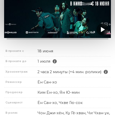
18 июня
В прокате с
1 июля
В прокате до
2 часа 2 минуты (+4 мин. ролики)
Хронометраж
Ён Сан-хо
Режиссер
Ким Ён-хо, Ян Ю-мин
Продюсер
Ён Сан-хо, Чхве Гю-сок
Сценарист
Чон Джи-хён, Ку Гё-хван, Чи Чхан-ук,
В ролях