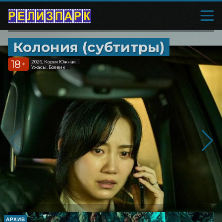
Колония (субтитры)
18
2026, Корея Южная
+
Ужасы, Боевик
АРХИВ