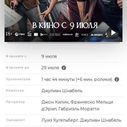
9 июля
В прокате с
29 июля
В прокате до
1 час 44 минуты (+6 мин. ролики)
Хронометраж
Джулиан Шнабель
Режиссер
Джон Килик, Франческо Мельци
Продюсер
д’Эрил, Габриэль Моратти
Луиз Кугельберг, Джулиан Шнабель
Сценарист