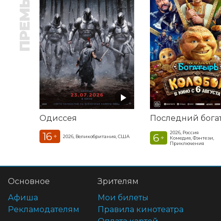
ПРЕМЬЕРА
Одиссея
2026, Россия
16
6
+
2026, Великобритания, США
+
Комедия, Фэнтези,
Приключения
Основное
Зрителям
Афиша
Мои билеты
Рекламодателям
Правила кинотеатра