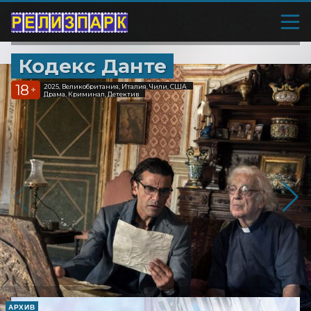
Кодекс Данте
18
2025, Великобритания, Италия, Чили, США
+
Драма, Криминал, Детектив
АРХИВ