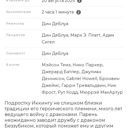
20 августа 2025
В прокате до
2 часа 1 минута
Хронометраж
Дин ДеБлуа
Режиссер
Дин ДеБлуа, Марк Э. Платт, Адам
Продюсер
Сигел
Дин ДеБлуа
Сценарист
Мэйсон Темз, Нико Паркер,
В ролях
Джерард Батлер, Джулиан
Деннисон, Gabriel Howell, Бронвин
Джеймс, Гарри Тревальдвин, Ник
Фрост, Рут Кодд, Мюррэй МакАртур
Подростку Иккингу не слишком близки 
традиции его героического племени, много лет 
ведущего войну с драконами. Парень 
неожиданно заводит дружбу с драконом 
Беззубиком, который поможет ему и другим 