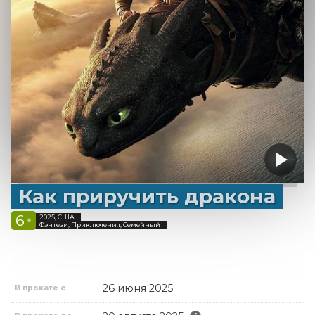
Как приручить дракона
6
2025, США
+
Фэнтези, Приключения, Семейный
26 июня 2025
В прокате с