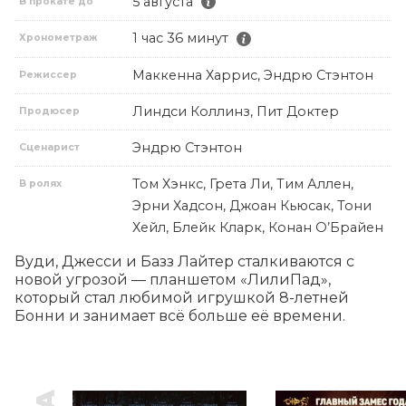
5 августа
В прокате до
1 час 36 минут
Хронометраж
Маккенна Харрис, Эндрю Стэнтон
Режиссер
Линдси Коллинз, Пит Доктер
Продюсер
Эндрю Стэнтон
Сценарист
Том Хэнкс, Грета Ли, Тим Аллен,
В ролях
Эрни Хадсон, Джоан Кьюсак, Тони
Хейл, Блейк Кларк, Конан О’Брайен
Вуди, Джесси и Базз Лайтер сталкиваются с 
новой угрозой — планшетом «ЛилиПад», 
который стал любимой игрушкой 8-летней 
Бонни и занимает всё больше её времени.