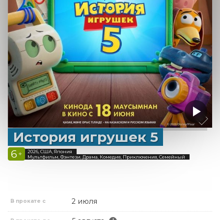
История игрушек 5
6
2026, США, Япония
+
Мультфильм, Фэнтези, Драма, Комедия, Приключения, Семейный
2 июля
В прокате с