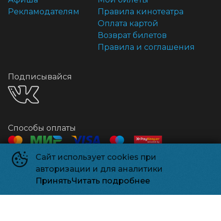
Рекламодателям
Правила кинотеатра
Оплата картой
Возврат билетов
Правила и соглашения
Подписывайся
Способы оплаты
Сайт использует cookies при
Контакты
авторизации и для аналитики
Касса
+7 918 541-18-18
Принять
Читать подробнее
Релизпарк
©
2026
Powered by
p24.app