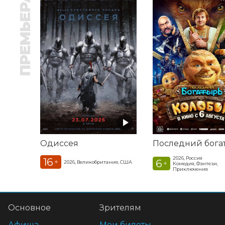
ПРЕМЬЕРА
Одиссея
2026, Россия
16
6
+
2026, Великобритания, США
+
Комедия, Фэнтези,
Приключения
Основное
Зрителям
Афиша
Мои билеты