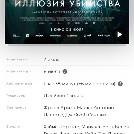
2 июля
В прокате с
8 июля
В прокате до
1 час 38 минут (+6 мин. ролики)
Хронометраж
Джейкоб Сантана
Режиссер
Фрэнк Ариза, Марко Антонио
Сценарист
Лагарде, Джейкоб Сантана
Хайме Лорэнте, Мануэль Вега, Белен
В ролях