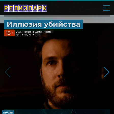
Иллюзия убийства
18
2025, Испания, Доминикана
+
Триллер, Детектив
АРХИВ