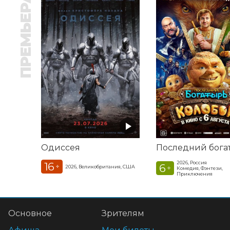
ПРЕМЬЕРА
Одиссея
2026, Россия
16
6
+
2026, Великобритания, США
+
Комедия, Фэнтези,
Приключения
Основное
Зрителям