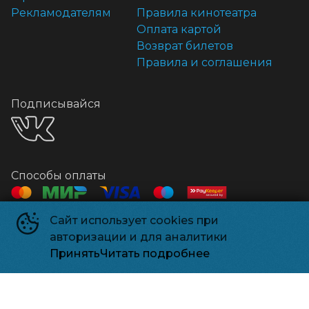
Рекламодателям
Правила кинотеатра
Оплата картой
Возврат билетов
Правила и соглашения
Подписывайся
Способы оплаты
Сайт использует cookies при
Контакты
авторизации и для аналитики
Касса
+7 918 541-18-18
Принять
Читать подробнее
Релизпарк
©
2026
Powered by
p24.app