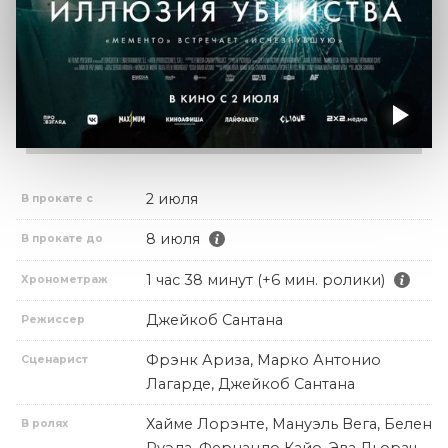
2 июля
В прокате с
8 июля
В прокате до
1 час 38 минут (+6 мин. ролики)
Хронометраж
Джейкоб Сантана
Режиссер
Фрэнк Ариза, Марко Антонио
Сценарист
Лагарде, Джейкоб Сантана
Хайме Лорэнте, Мануэль Вега, Белен
В ролях