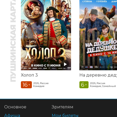
ПУШКИНСКАЯ КАРТА
Холоп 3
16
6
2026, Россия
2026, Россия
+
+
Комедия
Комедия, Семейный
Основное
Зрителям
Афиша
Мои билеты