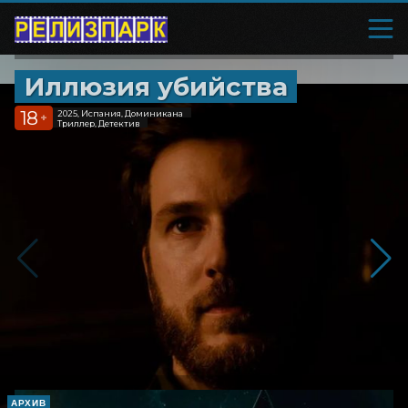
Иллюзия убийства
18
2025, Испания, Доминикана
+
Триллер, Детектив
АРХИВ