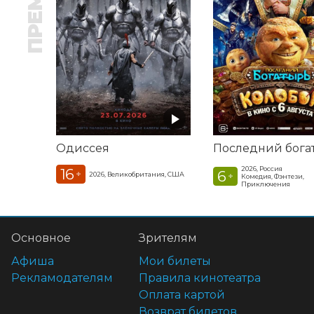
Одиссея
2026, Россия
16
6
+
2026, Великобритания, США
+
Комедия, Фэнтези,
Приключения
Основное
Зрителям
Афиша
Мои билеты
Рекламодателям
Правила кинотеатра
Оплата картой
Возврат билетов