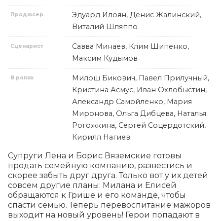
Эдуард Илоян, Денис Жалинский,
Продюсер
Виталий Шляппо
Савва Минаев, Клим Шипенко,
Сценарист
Максим Кудымов
Милош Бикович, Павел Прилучный,
В ролях
Кристина Асмус, Иван Охлобыстин,
Александр Самойленко, Мария
Миронова, Ольга Дибцева, Наталья
Рогожкина, Сергей Соцердотский,
Кирилл Нагиев
Супруги Лена и Борис Вяземские готовы 
продать семейную компанию, развестись и 
скорее забыть друг друга. Только вот у их детей 
совсем другие планы: Милана и Елисей 
обращаются к Грише и его команде, чтобы 
спасти семью. Теперь перевоспитание мажоров 
выходит на новый уровень! Герои попадают в 