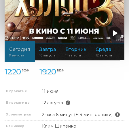
Сегодня
Завтра
Вторник
Среда
9 августа
10 августа
11 августа
12 августа
12:20
19:20
700 ₽
550 ₽
11 июня
В прокате с
12 августа
В прокате до
2 часа 6 минут (+14 мин. ролики)
Хронометраж
Клим Шипенко
Режиссер