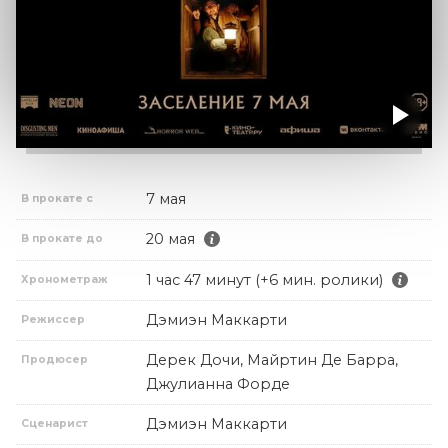
7 мая
В прокате с
20 мая
В прокате до
1 час 47 минут (+6 мин. ролики)
Хронометраж
Дэмиэн Маккарти
Режиссер
Дерек Дочи, Майртин Де Барра,
Продюсер
Джулианна Форде
Дэмиэн Маккарти
Сценарист