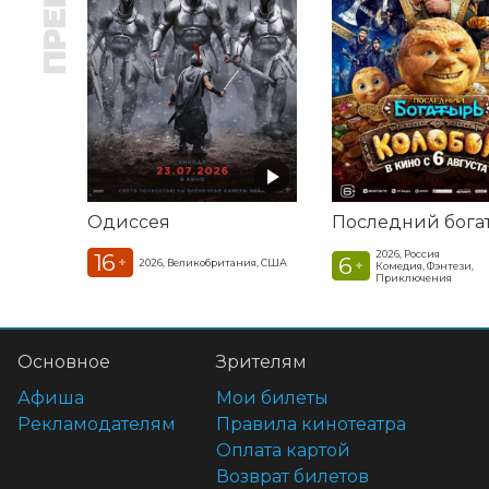
Одиссея
2026, Россия
16
6
+
2026, Великобритания, США
+
Комедия, Фэнтези,
Приключения
Основное
Зрителям
Афиша
Мои билеты
Рекламодателям
Правила кинотеатра
Оплата картой
Возврат билетов