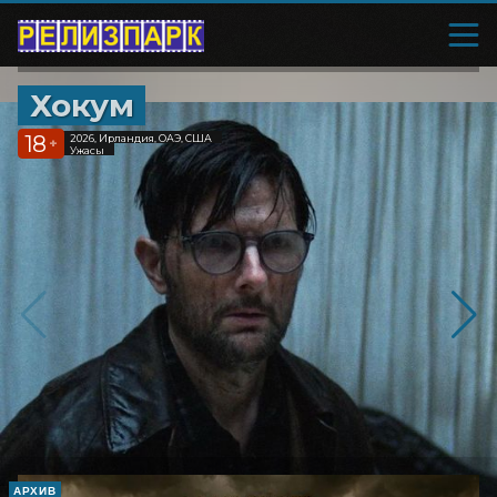
Хокум
18
2026, Ирландия, ОАЭ, США
+
Ужасы
АРХИВ