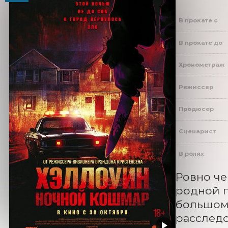
В прокате с
В прокате до
Хронометраж
Режиссер
Продюсер
Сценарист
В ролях
Ровно чер
родной г
большом 
расследо