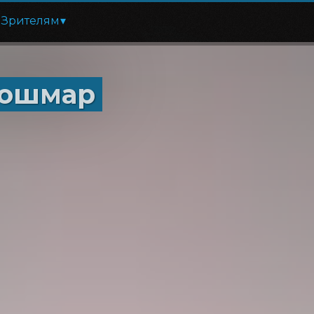
Зрителям
Кошмар