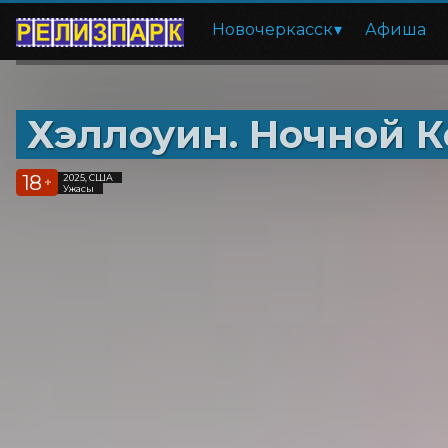
Новочеркасск
Афиша
Хэллоуин. Ночной 
18
2025, США
+
Ужасы