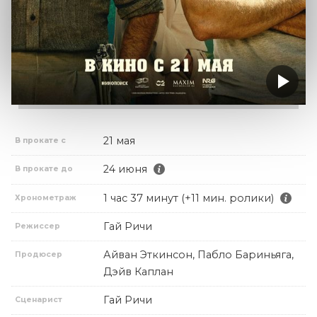
21 мая
В прокате с
24 июня
В прокате до
1 час 37 минут (+11 мин. ролики)
Хронометраж
Гай Ричи
Режиссер
Айван Эткинсон, Пабло Бариньяга,
Продюсер
Дэйв Каплан
Гай Ричи
Сценарист