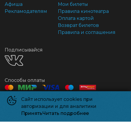
Афиша
Мои билеты
Рекламодателям
Правила кинотеатра
Оплата картой
Возврат билетов
Правила и соглашения
Подписывайся
Способы оплаты
Сайт использует cookies при
Контакты
авторизации и для аналитики
Касса
+7 918 541-18-18
Принять
Читать подробнее
Релизпарк
©
2026