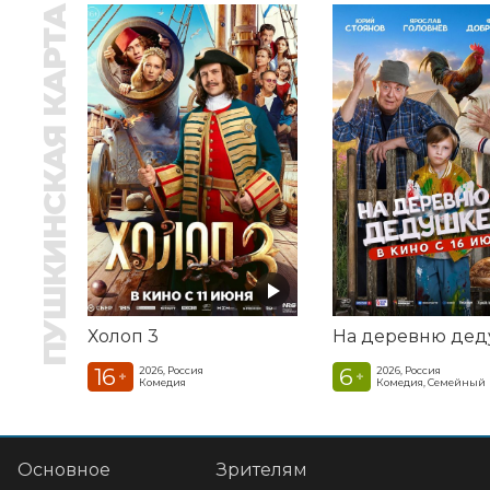
ПУШКИНСКАЯ КАРТА
Холоп 3
16
6
2026, Россия
2026, Россия
+
+
Комедия
Комедия, Семейный
Основное
Зрителям