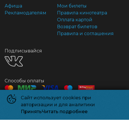
Афиша
Мои билеты
Рекламодателям
Правила кинотеатра
Оплата картой
Возврат билетов
Правила и соглашения
Подписывайся
Способы оплаты
Сайт использует cookies при
Контакты
авторизации и для аналитики
Касса
+7 918 541-18-18
Принять
Читать подробнее
Релизпарк
©
2026