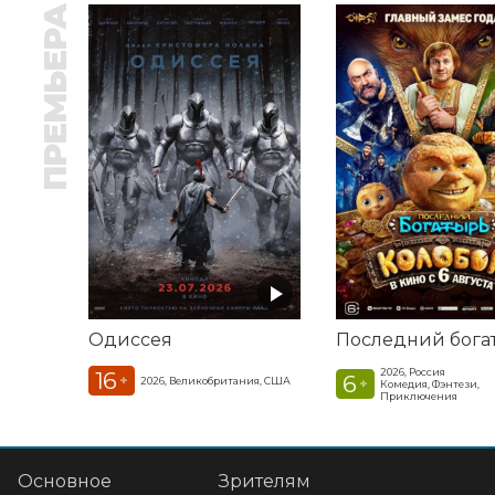
ПРЕМЬЕРА
Одиссея
2026, Россия
16
6
+
2026, Великобритания, США
+
Комедия, Фэнтези,
Приключения
Основное
Зрителям