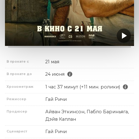
21 мая
В прокате с
24 июня
В прокате до
1 час 37 минут (+11 мин. ролики)
Хронометраж
Гай Ричи
Режиссер
Айван Эткинсон, Пабло Бариньяга,
Продюсер
Дэйв Каплан
Гай Ричи
Сценарист