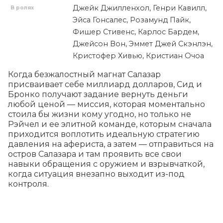
Джейк Джилленхол, Генри Кавилл,
В ролях
Эйса Гонсалес, Розамунд Пайк,
Фишер Стивенс, Карлос Бардем,
Джейсон Вон, Эммет Джей Скэнлэн,
Кристофер Хивью, Кристиан Очоа
Когда безжалостный магнат Салазар 
присваивает себе миллиард долларов, Сид и 
Бронко получают задание вернуть деньги 
любой ценой — миссия, которая моментально 
стоила бы жизни кому угодно, но только не 
Рэйчел и ее элитной команде, которым сначала 
приходится воплотить идеальную стратегию 
давления на афериста, а затем — отправиться на 
остров Салазара и там проявить все свои 
навыки обращения с оружием и взрывчаткой, 
когда ситуация внезапно выходит из-под 
контроля.