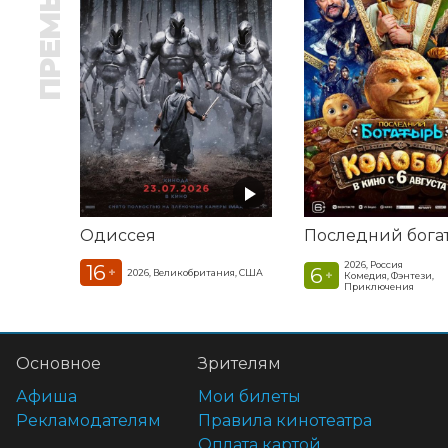
ПРЕМЬЕРА
Одиссея
2026, Россия
16
6
+
2026, Великобритания, США
+
Комедия, Фэнтези,
Приключения
Основное
Зрителям
Афиша
Мои билеты
Рекламодателям
Правила кинотеатра
Оплата картой