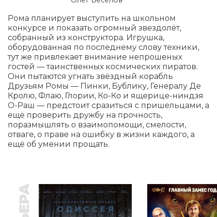
Олег Веселов
Рома планирует выступить на школьном 
конкурсе и показать огромный звездолёт, 
собранный из конструктора. Игрушка, 
оборудованная по последнему слову техники, 
тут же привлекает внимание непрошеных 
гостей — таинственных космических пиратов. 
Они пытаются угнать звёздный корабль 
Друзьям Ромы — Пинки, Бублику, Генералу Де 
Кролю, Флаю, Глории, Ко-Ко и ящерице-ниндзя 
О-Раш — предстоит сразиться с пришельцами, а 
ещё проверить дружбу на прочность, 
поразмышлять о взаимопомощи, смелости, 
отваге, о праве на ошибку в жизни каждого, а 
ещё об умении прощать.