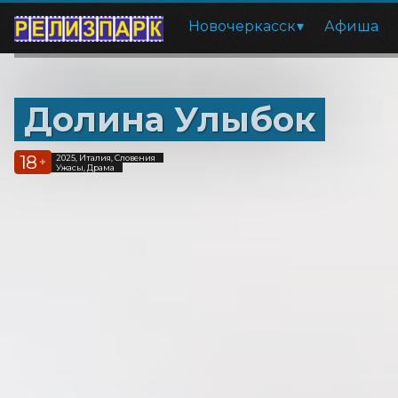
Новочеркасск
Афиша
Долина Улыбок
18
2025, Италия, Словения
+
Ужасы, Драма