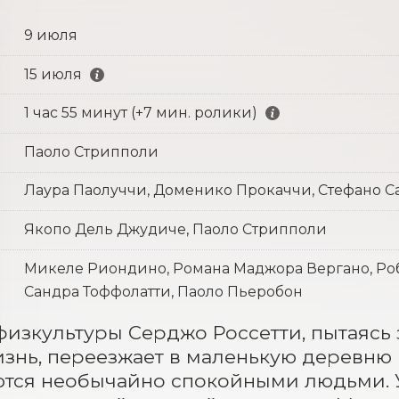
9 июля
15 июля
1 час 55 минут (+7 мин. ролики)
Паоло Стрипполи
Лаура Паолуччи, Доменико Прокаччи, Стефано С
Якопо Дель Джудиче, Паоло Стрипполи
Микеле Риондино, Романа Маджора Вергано, Роб
Сандра Тоффолатти, Паоло Пьеробон
физкультуры Серджо Россетти, пытаясь 
знь, переезжает в маленькую деревню Р
тся необычайно спокойными людьми. Уч