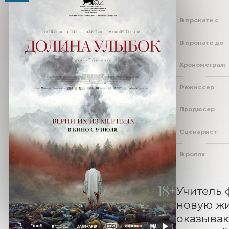
В прокате с
В прокате до
Хронометраж
Режиссер
Продюсер
Сценарист
В ролях
Учитель 
новую жи
оказываю