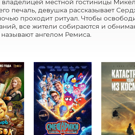
владелицей местной гостиницы Микело
его печаль, девушка рассказывает Сердж
очью проходит ритуал. Чтобы освободи
ний, все жители собираются и обнимаю
 называют ангелом Ремиса.