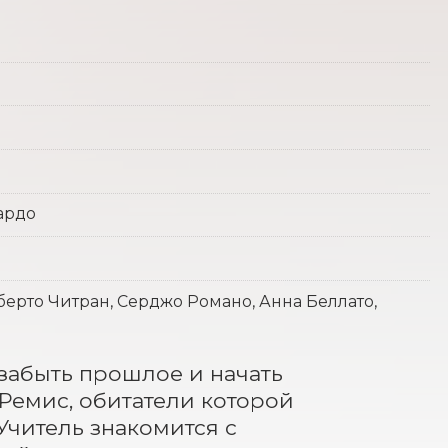
ардо
ерто Читран, Серджо Романо, Анна Беллато,
забыть прошлое и начать 
емис, обитатели которой 
итель знакомится с 