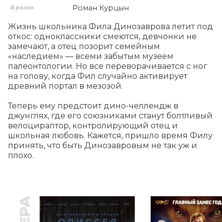
Роман Курцын
В ролях
Жизнь школьника Фила Динозаврова летит под 
откос: одноклассники смеются, девчонки не 
замечают, а отец позорит семейным 
«наследием» — всеми забытым музеем 
палеонтологии. Но все переворачивается с ног 
на голову, когда Фил случайно активирует 
древний портал в мезозой.

Теперь ему предстоит дино-челлендж в 
джунглях, где его союзниками станут болтливый 
велоцираптор, контролирующий отец и 
школьная любовь. Кажется, пришло время Филу 
принять, что быть Динозавровым не так уж и 
плохо.