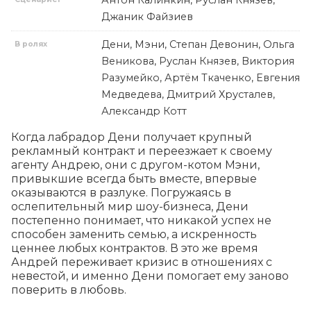
Антон Калинкин, Руслан Князев,
Джаник Файзиев
Дени, Мэни, Степан Девонин, Ольга
В ролях
Веникова, Руслан Князев, Виктория
Разумейко, Артём Ткаченко, Евгения
Медведева, Дмитрий Хрусталев,
Александр Котт
Когда лабрадор Дени получает крупный 
рекламный контракт и переезжает к своему 
агенту Андрею, они с другом-котом Мэни, 
привыкшие всегда быть вместе, впервые 
оказываются в разлуке. Погружаясь в 
ослепительный мир шоу-бизнеса, Дени 
постепенно понимает, что никакой успех не 
способен заменить семью, а искренность 
ценнее любых контрактов. В это же время 
Андрей переживает кризис в отношениях с 
невестой, и именно Дени помогает ему заново 
поверить в любовь.