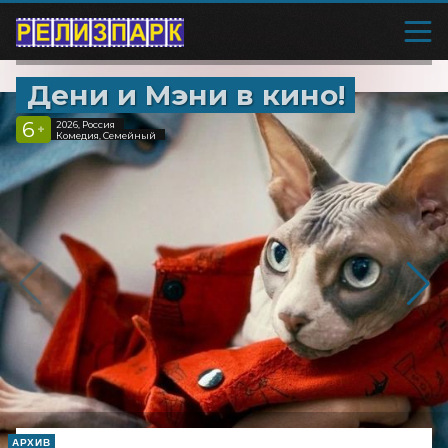
Дени и Мэни в кино!
6
2026, Россия
+
Комедия, Семейный
АРХИВ