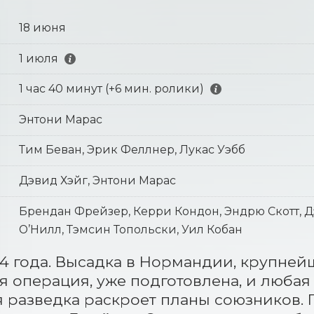
18 июня
1 июля
1 час 40 минут (+6 мин. ролики)
Энтони Марас
Тим Беван, Эрик Феллнер, Лукас Уэбб
Дэвид Хэйг, Энтони Марас
Брендан Фрейзер, Керри Кондон, Эндрю Скотт, Д
О’Нилл, Тэмсин Топольски, Уил Кобан
4 года. Высадка в Нормандии, крупнейш
я операция, уже подготовлена, и любая з
 разведка раскроет планы союзников. 