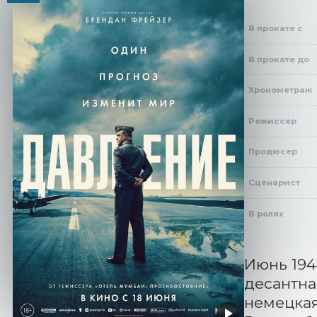
В прокате с
В прокате до
Хронометраж
Режиссер
Продюсер
Сценарист
В ролях
Июнь 194
десантна
немецкая