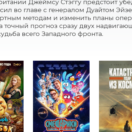
итании Джеймсу Стэггу предстоит убед
сил во главе с генералом Дуайтом Эйзе
ртным методам и изменить планы опера
на точный прогноз сразу двух надвигающ
судьба всего Западного фронта.