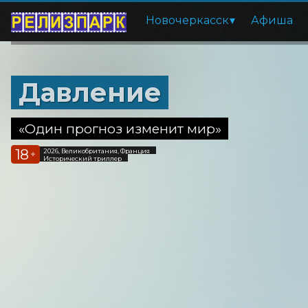
Новочеркасск
Афиша
Давление
«Один прогноз изменит мир»
18
2026, Великобритания, Франция
+
Исторический триллер