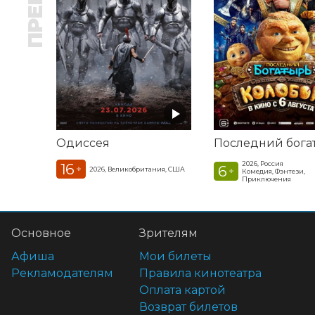
Одиссея
2026, Россия
16
6
+
2026, Великобритания, США
+
Комедия, Фэнтези,
Приключения
Основное
Зрителям
Афиша
Мои билеты
Рекламодателям
Правила кинотеатра
Оплата картой
Возврат билетов