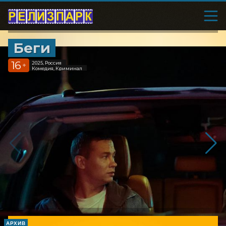
Беги
16
2025, Россия
+
Комедия, Криминал
АРХИВ