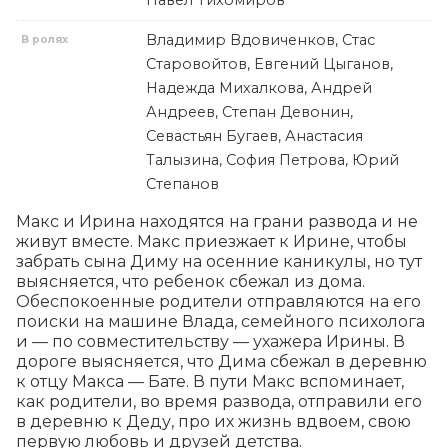
Павел Тихомиров
Владимир Вдовиченков, Стас
В ролях
Старовойтов, Евгений Цыганов,
Надежда Михалкова, Андрей
Андреев, Степан Девонин,
Севастьян Бугаев, Анастасия
Талызина, София Петрова, Юрий
Степанов
Макс и Ирина находятся на грани развода и не 
живут вместе. Макс приезжает к Ирине, чтобы 
забрать сына Диму на осенние каникулы, но тут 
выясняется, что ребенок сбежал из дома. 
Обеспокоенные родители отправляются на его 
поиски на машине Влада, семейного психолога 
и — по совместительству — ухажера Ирины. В 
дороге выясняется, что Дима сбежал в деревню 
к отцу Макса — Бате. В пути Макс вспоминает, 
как родители, во время развода, отправили его 
в деревню к Деду, про их жизнь вдвоем, свою 
первую любовь и друзей детства.