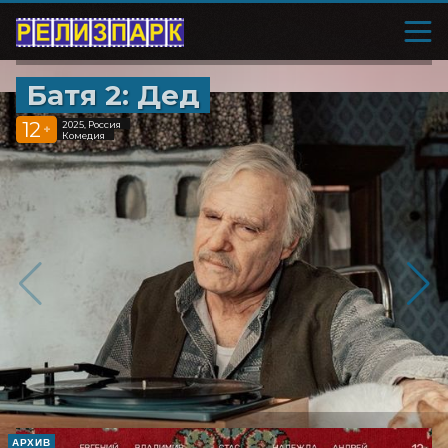
Батя 2: Дед
12
2025, Россия
+
Комедия
АРХИВ