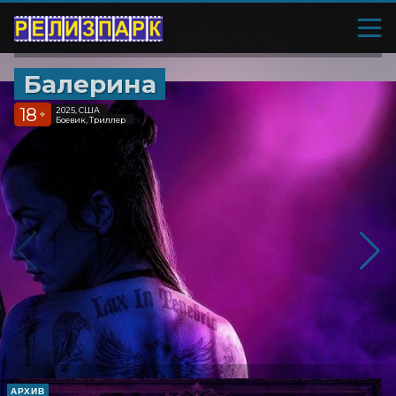
Балерина
18
2025, США
+
Боевик, Триллер
АРХИВ