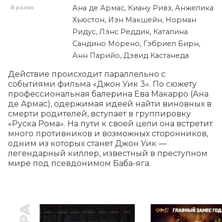
Ана де Армас, Киану Ривз, Анжелика
В ролях
Хьюстон, Иэн Макшейн, Норман
Ридус, Лэнс Реддик, Каталина
Сандино Морено, Гэбриел Бирн,
Анн Парийо, Дэвид Кастанеда
Действие происходит параллельно с 
событиями фильма «Джон Уик 3». По сюжету 
профессиональная балерина Ева Макарро (Ана 
де Армас), одержимая идеей найти виновных в 
смерти родителей, вступает в группировку 
«Руска Рома». На пути к своей цели она встретит 
много противников и возможных сторонников, 
одним из которых станет Джон Уик — 
легендарный киллер, известный в преступном 
мире под псевдонимом Баба-яга.