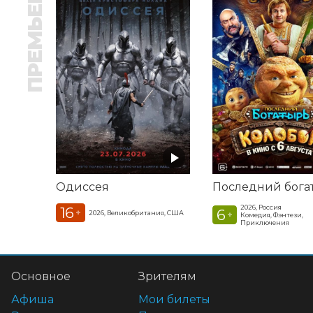
ПРЕМЬЕРА
Одиссея
2026, Россия
16
6
+
2026, Великобритания, США
+
Комедия, Фэнтези,
Приключения
Основное
Зрителям
Афиша
Мои билеты