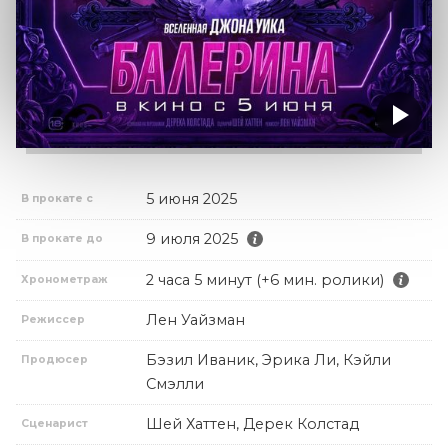
5 июня 2025
В прокате с
9 июля 2025
В прокате до
2 часа 5 минут (+6 мин. ролики)
Хронометраж
Лен Уайзман
Режиссер
Бэзил Иваник, Эрика Ли, Кэйли
Продюсер
Смэлли
Шей Хаттен, Дерек Колстад
Сценарист