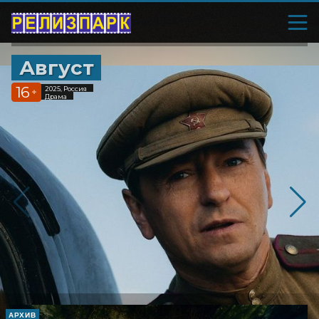
Август
16
2025, Россия
+
Драма
АРХИВ