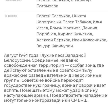
Богомолов
Сергей Безруков, Никита
В ролях
Кологривый, Павел Табаков, Илья
Исаев, Роман Мадянов, Даниил
Воробьев, Кирилл Кузнецов,
Алексей Вертков, Иван Колесников,
Эльдар Калимулин
Август 1944 года. Глухие леса Западной 
Белоруссии. Средиземье, недавно 
освобожденная территория — особая зона, где 
действуют оставленные в советском тылу 
вражеские разведывательно- диверсионные 
группы. Советские войска переходят 
государственную границу, война поворачивает 
вспять. Помешать этому может удар в спину 
наступающей армии. Предотвратить нападение 
могут только контрразведчики СМЕРШ.