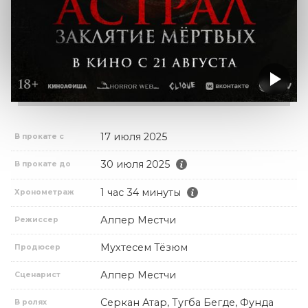
17 июля 2025
В прокате с
30 июля 2025
В прокате до
1 час 34 минуты
Хронометраж
Алпер Местчи
Режиссер
Мухтесем Тёзюм
Продюсер
Алпер Местчи
Сценарист
Серкан Атар, Тугба Бегде, Фунда
В ролях