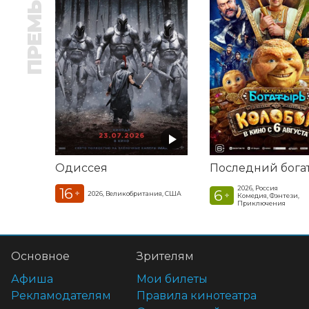
ПРЕМЬЕРА
Одиссея
2026, Россия
16
6
+
2026, Великобритания, США
+
Комедия, Фэнтези,
Приключения
Основное
Зрителям
Афиша
Мои билеты
Рекламодателям
Правила кинотеатра