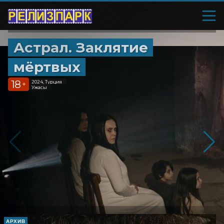
Астрал. Заклятие
мёртвых
18
2024, Турция
+
Ужасы
АРХИВ