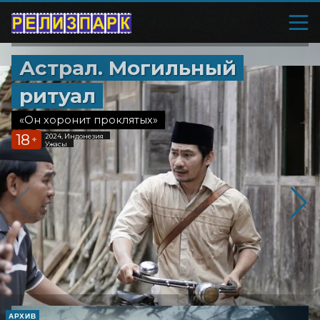
Астрал. Могильный
ритуал
«Он хоронит проклятых»
18
2024, Индонезия
+
Ужасы
АРХИВ