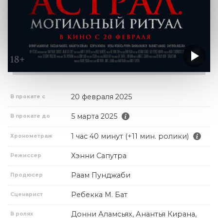
20 февраля 2025
В прокате с
5 марта 2025
В прокате до
1 час 40 минут (+11 мин. ролики)
Хронометраж
Хэнни Сапутра
Режиссер
Раам Пунджаби
Продюсер
Ребекка М. Бат
Сценарист
Донни Аламсьях, Анантья Кирана,
В ролях