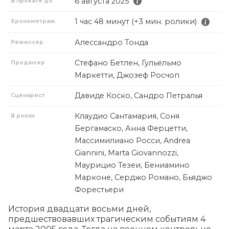
6 августа 2025
В прокате до
1 час 48 минут (+3 мин. ролики)
Хронометраж
Алессандро Тонда
Режиссер
Стефано Бетлен, Гульельмо
Продюсер
Маркетти, Джозеф Росчоп
Давиде Коско, Сандро Петралья
Сценарист
Клаудио Сантамария, Соня
В ролях
Бергамаско, Анна Ферцетти,
Массимилиано Росси, Andrea
Giannini, Marta Giovannozzi,
Маурицио Тезеи, Бениамино
Марконе, Серджо Романо, Бьяджо
Форестьери
История двадцати восьми дней, 
предшествовавших трагическим событиям 4 