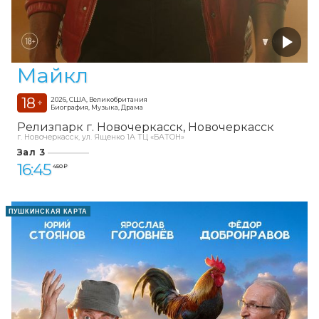
Майкл
18
2026, США, Великобритания
+
Биография, Музыка, Драма
Релизпарк г. Новочеркасск
Новочеркасск
г. Новочеркасск, ул. Ященко 1А ТЦ «БАТОН»
Зал 3
16:45
450 ₽
ПУШКИНСКАЯ КАРТА