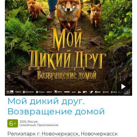
Мой дикий друг.
Возвращение домой
6
2026, Россия
+
Семейный, Приключения
Релизпарк г. Новочеркасск
Новочеркасск