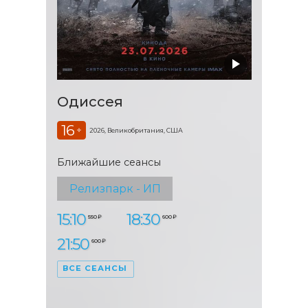
Одиссея
16
+
2026, Великобритания, США
Ближайшие сеансы
Релизпарк - ИП
15:10
18:30
550 ₽
600 ₽
21:50
600 ₽
ВСЕ СЕАНСЫ