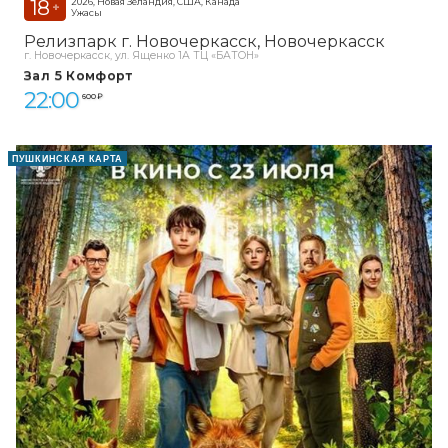
18
2026, Новая Зеландия, США, Канада
+
Ужасы
Релизпарк г. Новочеркасск
Новочеркасск
г. Новочеркасск, ул. Ященко 1А ТЦ «БАТОН»
Зал 5 Комфорт
22:00
600 ₽
ПУШКИНСКАЯ КАРТА