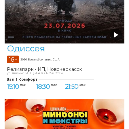
Одиссея
16
+
2026, Великобритания, США
Релизпарк - ИП
Новочеркасск
ул. Ященко 1А ТЦ «БАТОН» 2-й Этаж
Зал 1 Комфорт
15:10
18:30
21:50
550 ₽
600 ₽
600 ₽