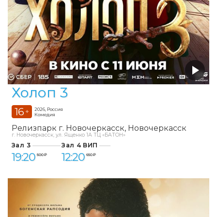
Холоп 3
16
2026, Россия
+
Комедия
Релизпарк г. Новочеркасск
Новочеркасск
г. Новочеркасск, ул. Ященко 1А ТЦ «БАТОН»
Зал 3
Зал 4 ВИП
19:20
12:20
500 ₽
650 ₽