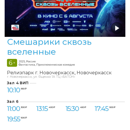
Смешарики сквозь
вселенные
6
2025, Россия
+
Фантастика, Приключенческая комедия
Релизпарк г. Новочеркасск
Новочеркасск
г. Новочеркасск, ул. Ященко 1А ТЦ «БАТОН»
Зал 4 ВИП
10:10
550 ₽
Зал 6
11:00
13:15
15:30
17:45
300 ₽
400 ₽
450 ₽
500 ₽
19:55
500 ₽