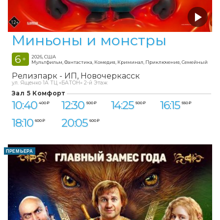
Миньоны и монстры
6
2026, США
+
Мультфильм, Фантастика, Комедия, Криминал, Приключения, Семейный
Релизпарк - ИП
Новочеркасск
ул. Ященко 1А ТЦ «БАТОН» 2-й Этаж
Зал 5 Комфорт
10:40
12:30
14:25
16:15
400 ₽
500 ₽
500 ₽
550 ₽
18:10
20:05
600 ₽
600 ₽
ПРЕМЬЕРА