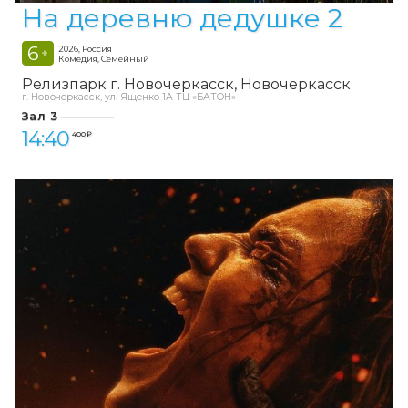
На деревню дедушке 2
6
2026, Россия
+
Комедия, Семейный
Релизпарк г. Новочеркасск
Новочеркасск
г. Новочеркасск, ул. Ященко 1А ТЦ «БАТОН»
Зал 3
14:40
400 ₽