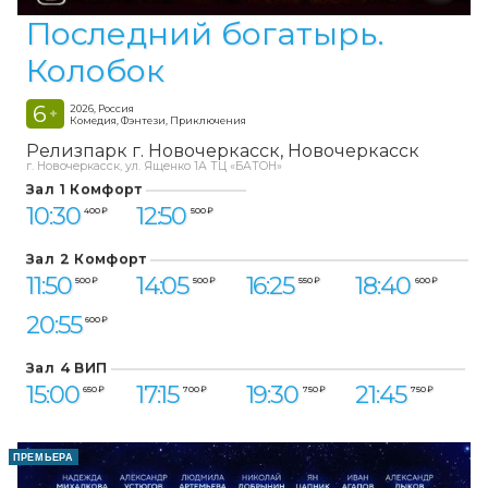
Последний богатырь.
Колобок
6
2026, Россия
+
Комедия, Фэнтези, Приключения
Релизпарк г. Новочеркасск
Новочеркасск
г. Новочеркасск, ул. Ященко 1А ТЦ «БАТОН»
Зал 1 Комфорт
10:30
12:50
400 ₽
500 ₽
Зал 2 Комфорт
11:50
14:05
16:25
18:40
500 ₽
500 ₽
550 ₽
600 ₽
20:55
600 ₽
Зал 4 ВИП
15:00
17:15
19:30
21:45
650 ₽
700 ₽
750 ₽
750 ₽
ПРЕМЬЕРА