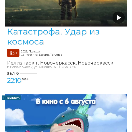
Катастрофа. Удар из
космоса
18
2026, Польша
+
Фантастика, Боевик, Триллер
Релизпарк г. Новочеркасск
Новочеркасск
г. Новочеркасск, ул. Ященко 1А ТЦ «БАТОН»
Зал 6
22:10
500 ₽
ПРЕМЬЕРА