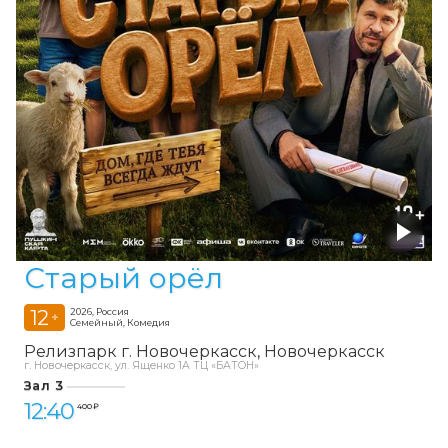
Старый орёл
12
2026, Россия
+
Семейный, Комедия
Релизпарк г. Новочеркасск
Новочеркасск
г. Новочеркасск, ул. Ященко 1А ТЦ «БАТОН»
Зал 3
12:40
400 ₽