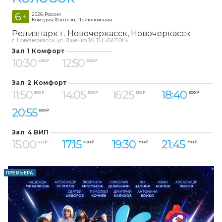
6
2026, Россия
+
Комедия, Фэнтези, Приключения
Релизпарк г. Новочеркасск
Новочеркасск
г. Новочеркасск, ул. Ященко 1А ТЦ «БАТОН»
Зал 1 Комфорт
10:30
12:50
400 ₽
500 ₽
Зал 2 Комфорт
11:50
14:05
16:25
18:40
500 ₽
500 ₽
550 ₽
600 ₽
20:55
600 ₽
Зал 4 ВИП
15:00
17:15
19:30
21:45
650 ₽
700 ₽
750 ₽
750 ₽
ПРЕМЬЕРА