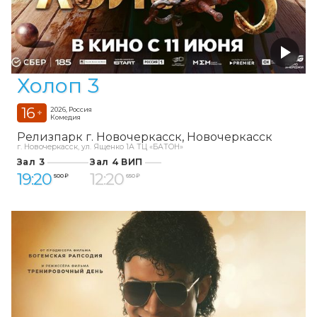
Холоп 3
16
2026, Россия
+
Комедия
Релизпарк г. Новочеркасск
Новочеркасск
г. Новочеркасск, ул. Ященко 1А ТЦ «БАТОН»
Зал 3
Зал 4 ВИП
19:20
12:20
500 ₽
650 ₽