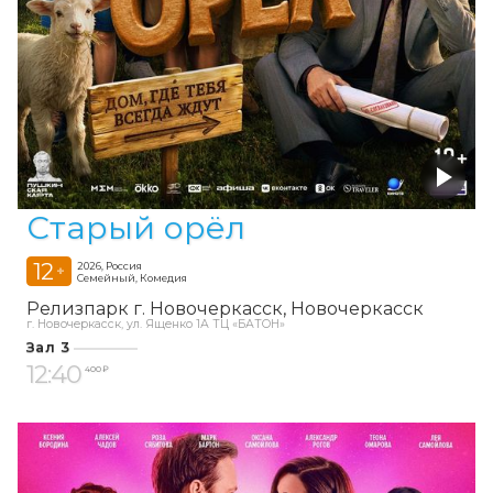
Старый орёл
12
2026, Россия
+
Семейный, Комедия
Релизпарк г. Новочеркасск
Новочеркасск
г. Новочеркасск, ул. Ященко 1А ТЦ «БАТОН»
Зал 3
12:40
400 ₽