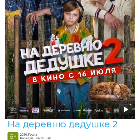
На деревню дедушке 2
6
2026, Россия
+
Комедия, Семейный