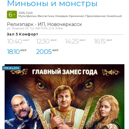
Миньоны и монстры
6
2026, США
+
Мультфильм, Фантастика, Комедия, Криминал, Приключения, Семейный
Релизпарк - ИП
Новочеркасск
ул. Ященко 1А ТЦ «БАТОН» 2-й Этаж
Зал 5 Комфорт
10:40
12:30
14:25
16:15
400 ₽
500 ₽
500 ₽
550 ₽
18:10
20:05
600 ₽
600 ₽
ПРЕМЬЕРА