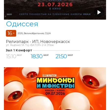
Одиссея
16
+
2026, Великобритания, США
Релизпарк - ИП
Новочеркасск
ул. Ященко 1А ТЦ «БАТОН» 2-й Этаж
Зал 1 Комфорт
15:10
18:30
21:50
550 ₽
600 ₽
600 ₽