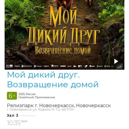
Мой дикий друг.
Возвращение домой
6
2026, Россия
+
Семейный, Приключения
Релизпарк г. Новочеркасск
Новочеркасск
г. Новочеркасск, ул. Ященко 1А ТЦ «БАТОН»
Зал 3
10:35
300 ₽