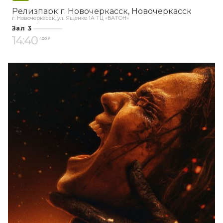
Релизпарк г. Новочеркасск
Новочеркасск
г. Новочеркасск, ул. Ященко 1А ТЦ «БАТОН»
Зал 3
14:40
400 ₽