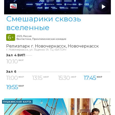
Смешарики сквозь
вселенные
6
2025, Россия
+
Фантастика, Приключенческая комедия
Релизпарк г. Новочеркасск
Новочеркасск
г. Новочеркасск, ул. Ященко 1А ТЦ «БАТОН»
Зал 4 ВИП
10:10
550 ₽
Зал 6
11:00
13:15
15:30
17:45
300 ₽
400 ₽
450 ₽
500 ₽
19:55
500 ₽
ПУШКИНСКАЯ КАРТА