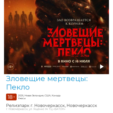
Зловещие мертвецы:
Пекло
18
2026, Новая Зеландия, США, Канада
+
Ужасы
Релизпарк г. Новочеркасск
Новочеркасск
г. Новочеркасск, ул. Ященко 1А ТЦ «БАТОН»