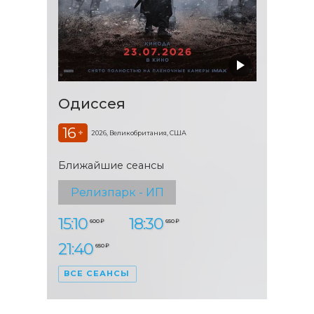
Одиссея
16
+
2026, Великобритания, США
Ближайшие сеансы
Релизпарк - ИП
15:10
18:30
600 ₽
650 ₽
21:40
650 ₽
ВСЕ СЕАНСЫ