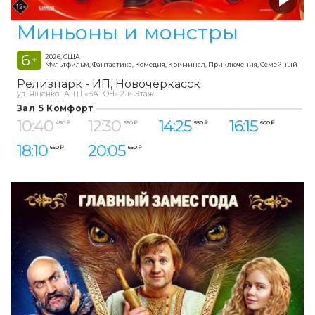
Миньоны и монстры
6
2026, США
+
Мультфильм, Фантастика, Комедия, Криминал, Приключения, Семейный
Релизпарк - ИП
Новочеркасск
ул. Ященко 1А ТЦ «БАТОН» 2-й Этаж
Зал 5 Комфорт
10:40
12:30
14:25
16:15
450 ₽
550 ₽
550 ₽
600 ₽
18:10
20:05
650 ₽
650 ₽