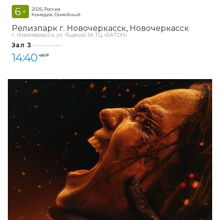
6
2026, Россия
+
Комедия, Семейный
Релизпарк г. Новочеркасск
Новочеркасск
г. Новочеркасск, ул. Ященко 1А ТЦ «БАТОН»
Зал 3
14:40
450 ₽