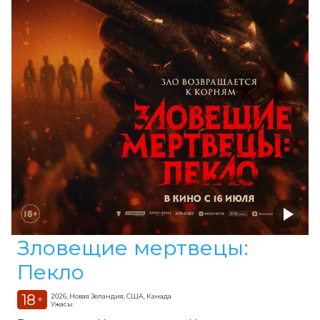
Зловещие мертвецы:
Пекло
18
2026, Новая Зеландия, США, Канада
+
Ужасы