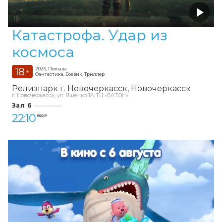
Катастрофа. Удар из
космоса
18
2026, Польша
+
Фантастика, Боевик, Триллер
Релизпарк г. Новочеркасск
Новочеркасск
г. Новочеркасск, ул. Ященко 1А ТЦ «БАТОН»
Зал 6
22:10
550 ₽