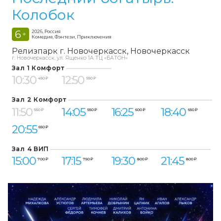
Колобок
6
2026, Россия
+
Комедия, Фэнтези, Приключения
Релизпарк г. Новочеркасск
Новочеркасск
г. Новочеркасск, ул. Ященко 1А ТЦ «БАТОН»
Зал 1 Комфорт
10:30
12:50
450 ₽
550 ₽
Зал 2 Комфорт
11:50
14:05
16:25
18:40
550 ₽
550 ₽
600 ₽
650 ₽
20:55
650 ₽
Зал 4 ВИП
15:00
17:15
19:30
21:45
700 ₽
750 ₽
800 ₽
800 ₽