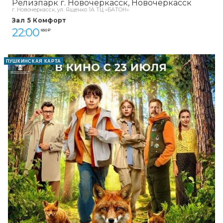
Релизпарк г. Новочеркасск
Новочеркасск
г. Новочеркасск, ул. Ященко 1А ТЦ «БАТОН»
Зал 5 Комфорт
22:00
650 ₽
ПУШКИНСКАЯ КАРТА