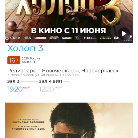
Холоп 3
16
2026, Россия
+
Комедия
Релизпарк г. Новочеркасск
Новочеркасск
г. Новочеркасск, ул. Ященко 1А ТЦ «БАТОН»
Зал 3
Зал 4 ВИП
19:20
12:20
550 ₽
700 ₽