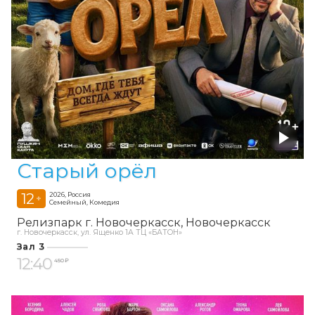
Старый орёл
12
2026, Россия
+
Семейный, Комедия
Релизпарк г. Новочеркасск
Новочеркасск
г. Новочеркасск, ул. Ященко 1А ТЦ «БАТОН»
Зал 3
12:40
450 ₽