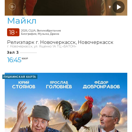
Майкл
18
2026, США, Великобритания
+
Биография, Музыка, Драма
Релизпарк г. Новочеркасск
Новочеркасск
г. Новочеркасск, ул. Ященко 1А ТЦ «БАТОН»
Зал 3
16:45
500 ₽
ПУШКИНСКАЯ КАРТА