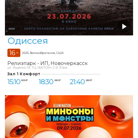
Одиссея
16
+
2026, Великобритания, США
Релизпарк - ИП
Новочеркасск
ул. Ященко 1А ТЦ «БАТОН» 2-й Этаж
Зал 1 Комфорт
15:10
18:30
21:40
600 ₽
650 ₽
650 ₽