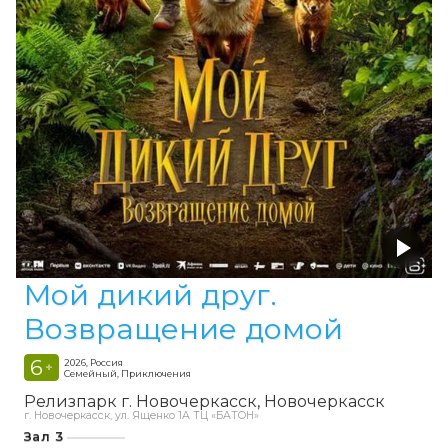
Мой дикий друг.
Возвращение домой
6
2026, Россия
+
Семейный, Приключения
Релизпарк г. Новочеркасск
Новочеркасск
г. Новочеркасск, ул. Ященко 1А ТЦ «БАТОН»
Зал 3