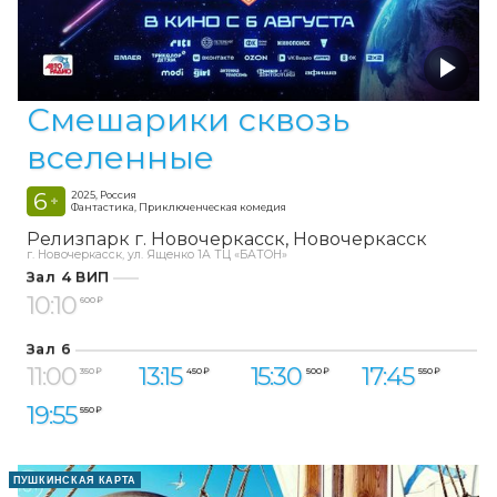
Смешарики сквозь
вселенные
6
2025, Россия
+
Фантастика, Приключенческая комедия
Релизпарк г. Новочеркасск
Новочеркасск
г. Новочеркасск, ул. Ященко 1А ТЦ «БАТОН»
Зал 4 ВИП
10:10
600 ₽
Зал 6
11:00
13:15
15:30
17:45
350 ₽
450 ₽
500 ₽
550 ₽
19:55
550 ₽
ПУШКИНСКАЯ КАРТА