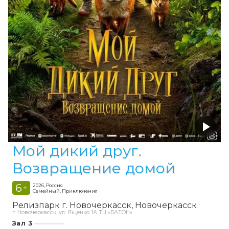
Мой дикий друг.
Возвращение домой
6
2026, Россия
+
Семейный, Приключения
Релизпарк г. Новочеркасск
Новочеркасск
г. Новочеркасск, ул. Ященко 1А ТЦ «БАТОН»
Зал 3