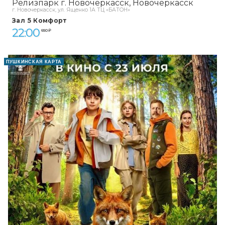
Релизпарк г. Новочеркасск
Новочеркасск
г. Новочеркасск, ул. Ященко 1А ТЦ «БАТОН»
Зал 5 Комфорт
22:00
650 ₽
ПУШКИНСКАЯ КАРТА