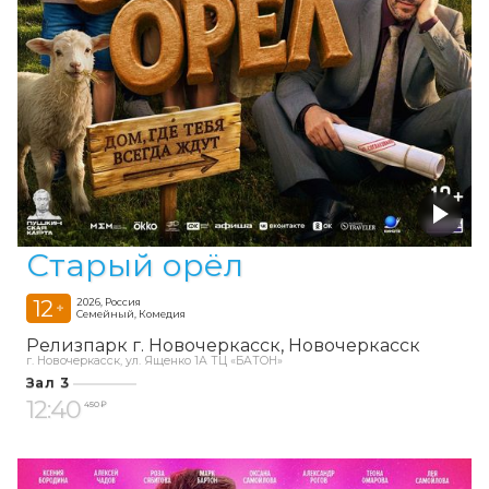
Старый орёл
12
2026, Россия
+
Семейный, Комедия
Релизпарк г. Новочеркасск
Новочеркасск
г. Новочеркасск, ул. Ященко 1А ТЦ «БАТОН»
Зал 3
12:40
450 ₽