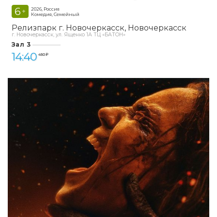
6
2026, Россия
+
Комедия, Семейный
Релизпарк г. Новочеркасск
Новочеркасск
г. Новочеркасск, ул. Ященко 1А ТЦ «БАТОН»
Зал 3
14:40
450 ₽