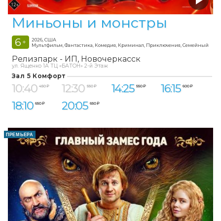
Миньоны и монстры
6
2026, США
+
Мультфильм, Фантастика, Комедия, Криминал, Приключения, Семейный
Релизпарк - ИП
Новочеркасск
ул. Ященко 1А ТЦ «БАТОН» 2-й Этаж
Зал 5 Комфорт
10:40
12:30
14:25
16:15
450 ₽
550 ₽
550 ₽
600 ₽
18:10
20:05
650 ₽
650 ₽
ПРЕМЬЕРА