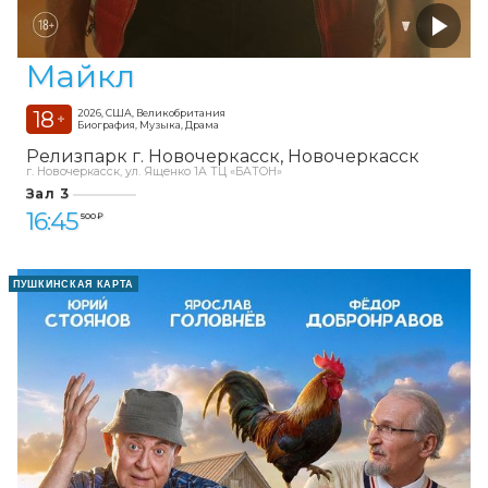
Майкл
18
2026, США, Великобритания
+
Биография, Музыка, Драма
Релизпарк г. Новочеркасск
Новочеркасск
г. Новочеркасск, ул. Ященко 1А ТЦ «БАТОН»
Зал 3
16:45
500 ₽
ПУШКИНСКАЯ КАРТА