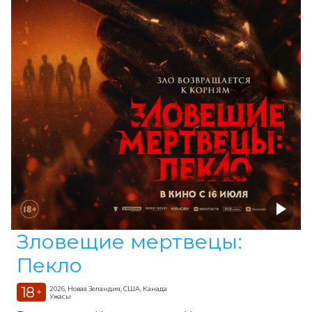
Зловещие мертвецы:
Пекло
18
2026, Новая Зеландия, США, Канада
+
Ужасы