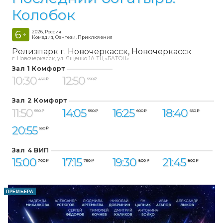
Колобок
6
2026, Россия
+
Комедия, Фэнтези, Приключения
Релизпарк г. Новочеркасск
Новочеркасск
г. Новочеркасск, ул. Ященко 1А ТЦ «БАТОН»
Зал 1 Комфорт
10:30
12:50
450 ₽
550 ₽
Зал 2 Комфорт
11:50
14:05
16:25
18:40
550 ₽
550 ₽
600 ₽
650 ₽
20:55
650 ₽
Зал 4 ВИП
15:00
17:15
19:30
21:45
700 ₽
750 ₽
800 ₽
800 ₽
ПРЕМЬЕРА