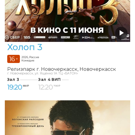
Холоп 3
16
2026, Россия
+
Комедия
Релизпарк г. Новочеркасск
Новочеркасск
г. Новочеркасск, ул. Ященко 1А ТЦ «БАТОН»
Зал 3
Зал 4 ВИП
19:20
12:20
550 ₽
700 ₽