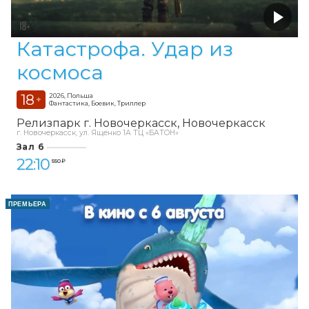
Катастрофа. Удар из
космоса
18
2026, Польша
+
Фантастика, Боевик, Триллер
Релизпарк г. Новочеркасск
Новочеркасск
г. Новочеркасск, ул. Ященко 1А ТЦ «БАТОН»
Зал 6
22:10
550 ₽
ПРЕМЬЕРА