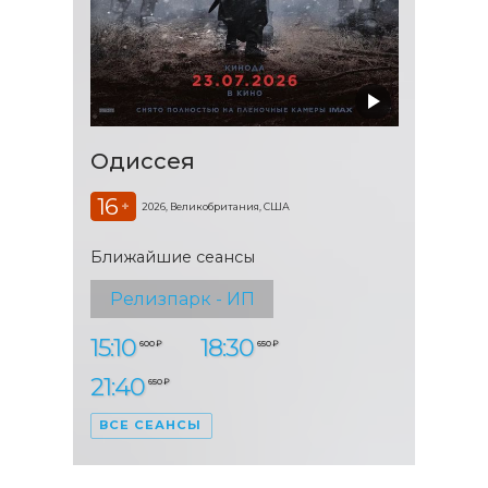
Одиссея
16
+
2026, Великобритания, США
Ближайшие сеансы
Релизпарк - ИП
15:10
18:30
600 ₽
650 ₽
21:40
650 ₽
ВСЕ СЕАНСЫ