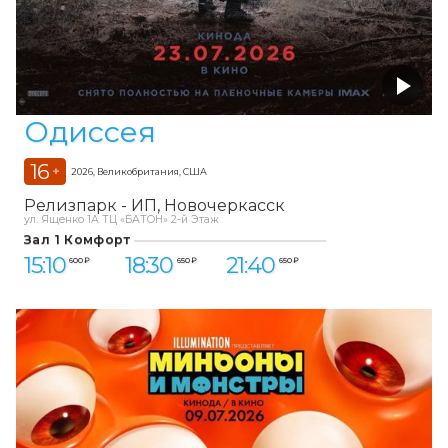
Одиссея
16
+
2026, Великобритания, США
Релизпарк - ИП
Новочеркасск
ул. Ященко 1А ТЦ «БАТОН» 2-й Этаж
Зал 1 Комфорт
15:10
18:30
21:40
600 ₽
650 ₽
650 ₽