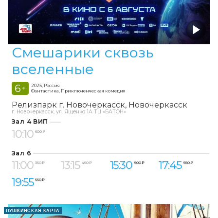
Смешарики сквозь
вселенные
6
2025, Россия
+
Фантастика, Приключенческая комедия
Релизпарк г. Новочеркасск
Новочеркасск
г. Новочеркасск, ул. Ященко 1А ТЦ «БАТОН»
Зал 4 ВИП
10:10
600 ₽
Зал 6
11:00
13:15
15:30
17:45
350 ₽
450 ₽
500 ₽
550 ₽
19:55
550 ₽
ПУШКИНСКАЯ КАРТА